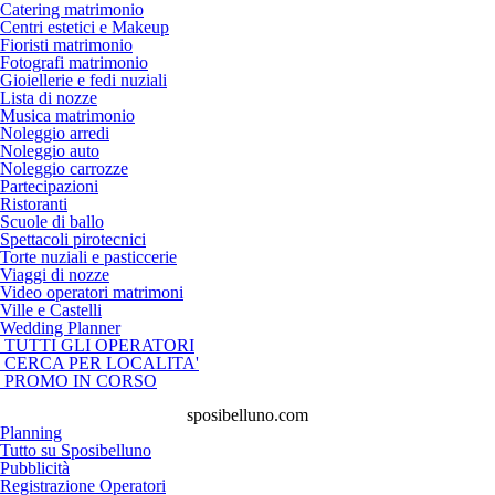
Catering matrimonio
Centri estetici e Makeup
Fioristi matrimonio
Fotografi matrimonio
Gioiellerie e fedi nuziali
Lista di nozze
Musica matrimonio
Noleggio arredi
Noleggio auto
Noleggio carrozze
Partecipazioni
Ristoranti
Scuole di ballo
Spettacoli pirotecnici
Torte nuziali e pasticcerie
Viaggi di nozze
Video operatori matrimoni
Ville e Castelli
Wedding Planner
TUTTI GLI OPERATORI
CERCA PER LOCALITA'
PROMO IN CORSO
sposibelluno.com
Planning
Tutto su Sposibelluno
Pubblicità
Registrazione Operatori