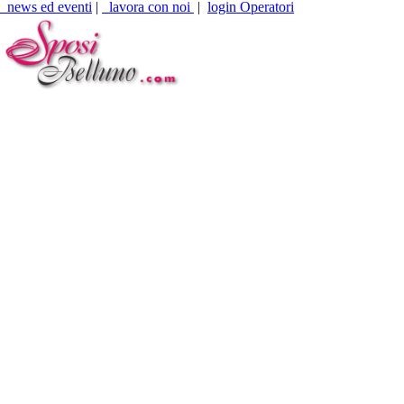
news ed eventi
|
lavora con noi
|
login Operatori