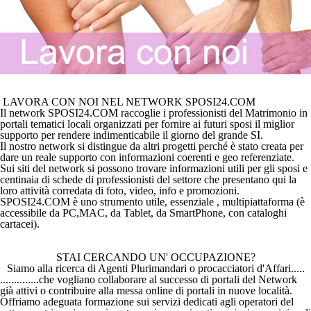
LAVORA CON NOI NEL NETWORK SPOSI24.COM
Il network
SPOSI24.COM
raccoglie i professionisti del Matrimonio in
portali tematici locali organizzati per fornire ai futuri sposi il miglior
supporto per rendere indimenticabile il giorno del grande SI.
Il nostro network si distingue da altri progetti perché è stato creata per
dare un reale supporto con informazioni coerenti e geo referenziate.
Sui siti del network si possono trovare informazioni utili per gli sposi e
centinaia di schede di professionisti del settore che presentano qui la
loro attività corredata di foto, video, info e promozioni.
SPOSI24.COM
è uno strumento utile, essenziale , multipiattaforma (è
accessibile da PC,MAC, da Tablet, da SmartPhone, con cataloghi
cartacei).
STAI CERCANDO UN' OCCUPAZIONE?
Siamo alla ricerca di Agenti Plurimandari o procacciatori d'Affari.....
..............che vogliano collaborare al successo di portali del Network
già attivi o contribuire alla messa online di portali in nuove località.
Offriamo adeguata formazione sui servizi dedicati agli operatori del